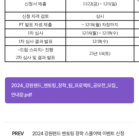
신청서 제출
11/22(금) ~ 12/1(일)
신청 자격 검토
상시
PT 발표 자료 제출
~ 12/16(월) 자정까지
1차 심사
12/16(월) ~ 12/18(수)
1차 심사 결과 발표
12/18(수)
<드림 스피치> 진행
25년 1/4(토)
2차 심사 및 결과 발표
2024_강원랜드_멘토링_장학_팀_프로젝트_공모전_모집_
안내문.pdf
PREV
2024 강원랜드 멘토링 장학 스쿨어택 이벤트 신청