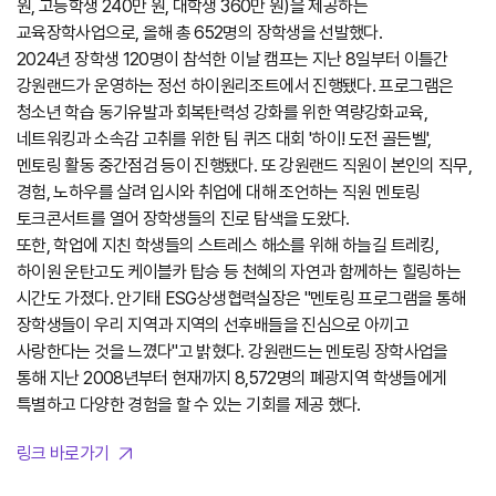
원, 고등학생 240만 원, 대학생 360만 원)을 제공하는
교육장학사업으로, 올해 총 652명의 장학생을 선발했다.
2024년 장학생 120명이 참석한 이날 캠프는 지난 8일부터 이틀간
강원랜드가 운영하는 정선 하이원리조트에서 진행됐다.
프로그램은
청소년 학습 동기유발과 회복탄력성 강화를 위한 역량강화교육,
네트워킹과 소속감 고취를 위한 팀 퀴즈 대회 '하이! 도전 골든벨',
멘토링 활동 중간점검 등이 진행됐다.
또 강원랜드 직원이 본인의 직무,
경험, 노하우를 살려 입시와 취업에 대해 조언하는 직원 멘토링
토크콘서트를 열어 장학생들의 진로 탐색을 도왔다.
또한, 학업에 지친 학생들의 스트레스 해소를 위해 하늘길 트레킹,
하이원 운탄고도 케이블카 탑승 등 천혜의 자연과 함께하는 힐링하는
시간도 가졌다.
안기태 ESG상생협력실장은 "멘토링 프로그램을 통해
장학생들이 우리 지역과 지역의 선후배들을 진심으로 아끼고
사랑한다는 것을 느꼈다"고 밝혔다.
강원랜드는 멘토링 장학사업을
통해 지난 2008년부터 현재까지 8,572명의 폐광지역 학생들에게
특별하고 다양한 경험을 할 수 있는 기회를 제공 했다.
링크 바로가기